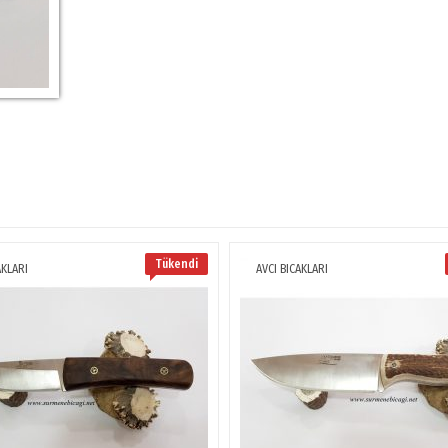
Tükendi
AKLARI
AVCI BICAKLARI