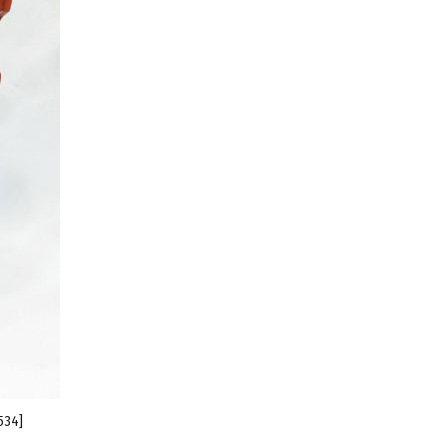
R534]
El Yapımı Beyaz Mutfak Seti [SR508]
El Yapımı 
3,000.00
₺