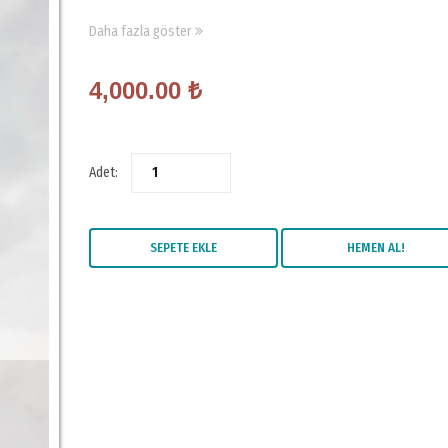
1 Adet Ağız Boyu 16 cm Kalınlık 3 mm Et Bıçağı
Daha fazla göster
1 Adet Ağız Boyu 17 Cm Kalınlık 3 mm Sebze Bıçağı
4,000.00
₺
1 Adet Ağız Boyu 13 Cm Kalınlık 2,6 mm Günübirlik Bıçak
1 Adet Ağız Boyu 11 Cm Kalınlık 2 mm Meyve Bıçağı
Adet:
3 Adet Ağız Boyu 9 Cm Kalınlık 2 mm Meyve Bıçağı
Not: Sürmene Bıçağı ürünlerine Amaçları dışında Kullanılmadığı
SEPETE EKLE
HEMEN AL!
Ömür Boyu Garanti Vermektedir