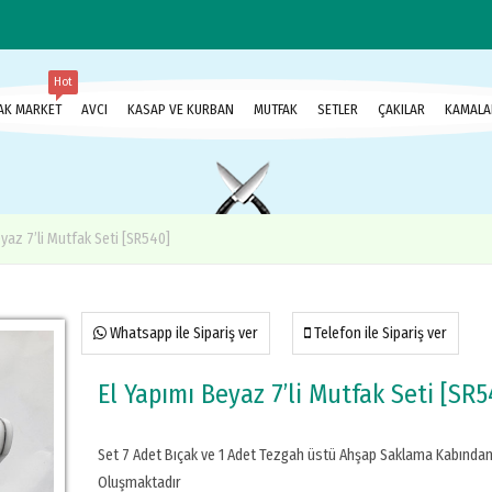
Hot
AK MARKET
AVCI
KASAP VE KURBAN
MUTFAK
SETLER
ÇAKILAR
KAMALA
eyaz 7’li Mutfak Seti [SR540]
Whatsapp ile Sipariş ver
Telefon ile Sipariş ver
El Yapımı Beyaz 7’li Mutfak Seti [SR5
Set 7 Adet Bıçak ve 1 Adet Tezgah üstü Ahşap Saklama Kabında
Oluşmaktadır