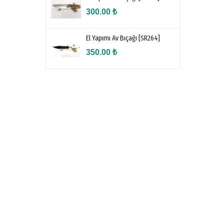
300.00
₺
El Yapımı Av Bıçağı [SR264]
350.00
₺