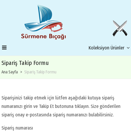
Koleksiyon Ürünler
Sipariş Takip Formu
Ana Sayfa
Sipariş Takip Formu
Siparişinizi takip etmek için lütfen aşağıdaki kutuya sipariş
numaranızı girin ve Takip Et butonuna tıklayın. Size gönderilen
sipariş onay e-postasında sipariş numaranızı bulabilirsiniz.
Sipariş numarası