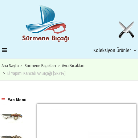
Koleksiyon Ürünler
Ana Sayfa
Sürmene Bıçakları
Avcı Bıcakları
El Yapımı Kancalı Av Bıçağı [SR214]
Yan Menü