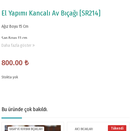
El Yapımı Kancalı Av Bıçağı [SR214]
Ağız Boyu 15 Cm
Sap Boyu 13 cm
Daha fazla göster
Et Kalınlığı 4 mm
Çelik D2
800.00
₺
Stokta yok
Bu üründe çok bakıldı.
Tükendi
KASAP VE KURBAN BIÇAKLARI
AVCI BICAKLARI