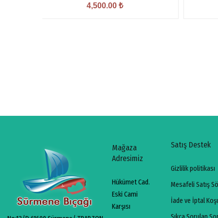
4,500.00
₺
Satış Destek
Mağaza
Adresimiz
Gizlilik politikası
Hükümet Cad.
Mesafeli Satış S
Eski Cami
İade ve İptal Koşu
Karşısı
Sıkça Sorulan So