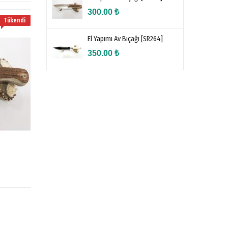
300.00
₺
Tükendi
Tükendi
AVCI BICAKLARI
El Yapımı Av Bıçağı [SR264]
350.00
₺
El Yapımı Av Bıçağı [SR264]
350.00
₺