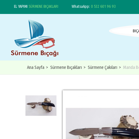
EL YAPIMI
SÜRMENE
BIÇAKLARI
WhatsaApp:
0 532 601 96 93
BIÇ
Ana Sayfa
Sürmene Bıçakları
Sürmene Çakıları
Manda Bo