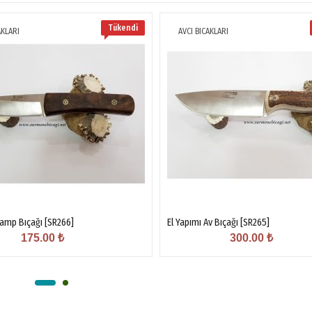
Tükendi
AKLARI
AVCI BICAKLARI
Kamp Bıçağı [SR266]
El Yapımı Av Bıçağı [SR265]
175.00
₺
300.00
₺