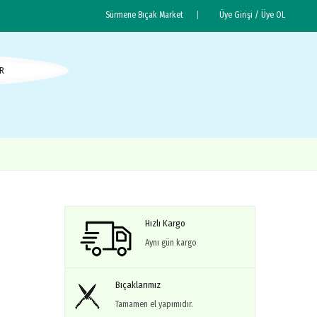
Sürmene Bıçak Market
Üye Girişi /
Üye OL
R
Hızlı Kargo
Aynı gün kargo
Bıçaklarımız
Tamamen el yapımıdır.