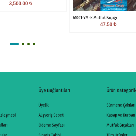
3,500.00
₺
61001-YM-K Mutfak Bıçağı
47.50
₺
Üye Bağlantıları
Ürün Kategoril
Üyelik
Sürmene Çakıları
özleşmesi
Alışveriş Sepeti
Kasap ve Kurban 
lları
Ödeme Sayfası
Mutfak Bıçakları
rular
Sipariş Takibi
Tüm Ürünler