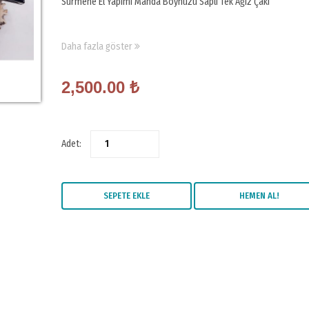
Sürmene El Yapımı Manda Boynuzu Saplı Tek Ağız Çakı
Daha fazla göster
2,500.00
₺
Adet:
SEPETE EKLE
HEMEN AL!