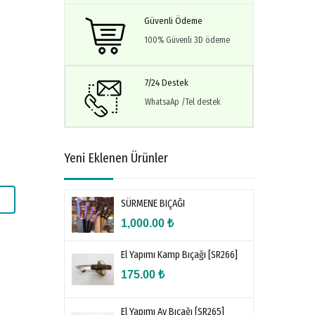
Güvenli Ödeme
100% Güvenli 3D ödeme
7/24 Destek
WhatsaAp /Tel destek
Yeni Eklenen Ürünler
SÜRMENE BIÇAĞI
1,000.00
₺
El Yapımı Kamp Bıçağı [SR266]
175.00
₺
El Yapımı Av Bıçağı [SR265]