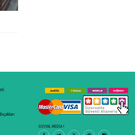
3,500.00
₺
eri
Bıçakları
SOSYAL MEDİA !