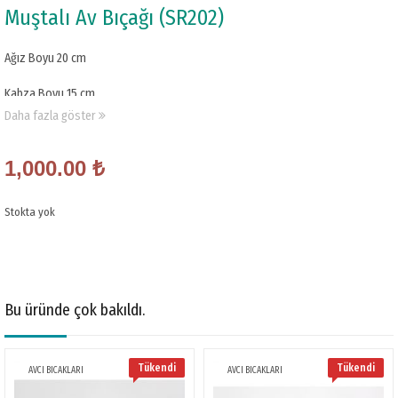
Muştalı Av Bıçağı (SR202)
Ağız Boyu 20 cm
Kabza Boyu 15 cm
Daha fazla göster
Et Kalınlığı 4 ml
Çelik 4116
1,000.00
₺
Not: KAbza Materyali isteğe göre değişir
Stokta yok
Bu üründe çok bakıldı.
Tükendi
Tükendi
AVCI BICAKLARI
AVCI BICAKLARI