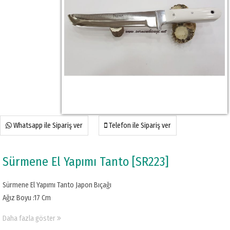
Whatsapp ile Sipariş ver
Telefon ile Sipariş ver
Sürmene El Yapımı Tanto [SR223]
Sürmene El Yapımı Tanto Japon Bıçağı
Ağız Boyu :17 Cm
Sap Boyu: 15 Cm
Daha fazla göster