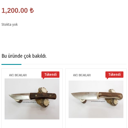
Et Kalınlığı 4mm
1,200.00
₺
Eni: 4 Cm
Stokta yok
Kabza Materyali: Corion
Çelik: 4116
Bu üründe çok bakıldı.
Tükendi
Tükendi
AVCI BICAKLARI
AVCI BICAKLARI