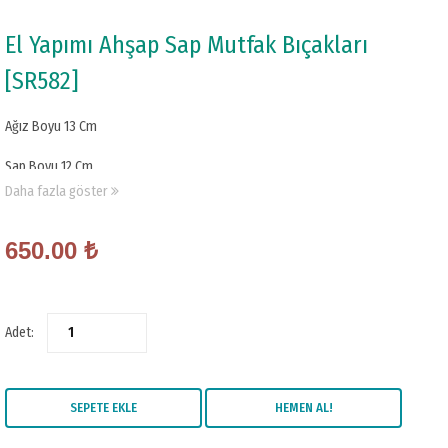
El Yapımı Ahşap Sap Mutfak Bıçakları
[SR582]
Ağız Boyu 13 Cm
Sap Boyu 12 Cm
Daha fazla göster
Sırt Kalınlığı 2 mm
Kabza: Gül Yada Venge Ağacı
650.00
₺
Lütfe Renk Seçimini Siparişinize Not olarak belirtiniz
Not: Sürmene Bıçağı ürünlerine Amaçları dışında Kullanılmadığı Müddetçe
Adet:
Ömür Boyu Garanti Vermektedir
SEPETE EKLE
HEMEN AL!