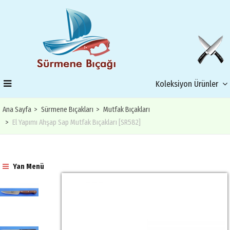
Koleksiyon Ürünler
Ana Sayfa
Sürmene Bıçakları
Mutfak Bıçakları
El Yapımı Ahşap Sap Mutfak Bıçakları [SR582]
Yan Menü