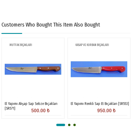
Customers Who Bought This Item Also Bought
MUTFAK BIÇAKLARI
KASAP VE KURBAN BIÇAKLARI
El Yapımı Ahşap Sap Sebze Bıçakları
El Yapımı Renkli Sap Et Bıçakları [SR553]
[SR571]
500.00
₺
950.00
₺