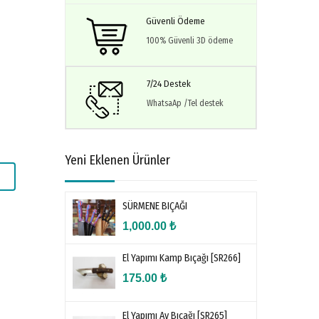
Güvenli Ödeme
100% Güvenli 3D ödeme
7/24 Destek
rtiniz
WhatsaAp /Tel destek
 Müddetçe
Yeni Eklenen Ürünler
SÜRMENE BIÇAĞI
1,000.00
₺
El Yapımı Kamp Bıçağı [SR266]
175.00
₺
El Yapımı Av Bıçağı [SR265]