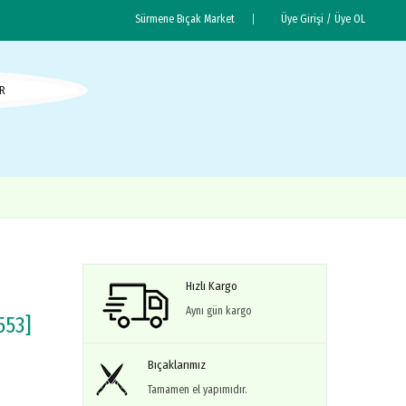
Sürmene Bıçak Market
Üye Girişi /
Üye OL
R
Hızlı Kargo
Aynı gün kargo
553]
Bıçaklarımız
Tamamen el yapımıdır.