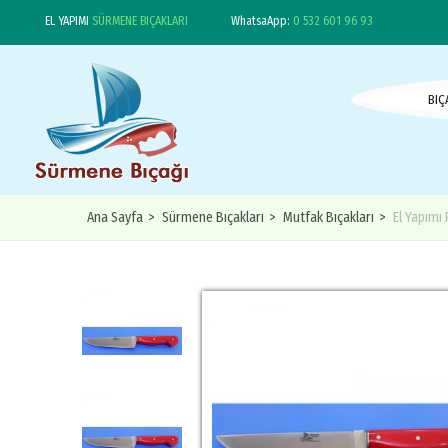
EL YAPIMI
SÜRMENE
BIÇAKLARI
WhatsaApp:
0 532 601 96 93
BIÇ
Ana Sayfa
Sürmene Bıçakları
Mutfak Bıçakları
El Yapımı 