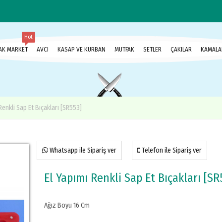
Hot
AK MARKET
AVCI
KASAP VE KURBAN
MUTFAK
SETLER
ÇAKILAR
KAMALA
Renkli Sap Et Bıçakları [SR553]
Whatsapp ile Sipariş ver
Telefon ile Sipariş ver
El Yapımı Renkli Sap Et Bıçakları [SR
Ağız Boyu 16 Cm