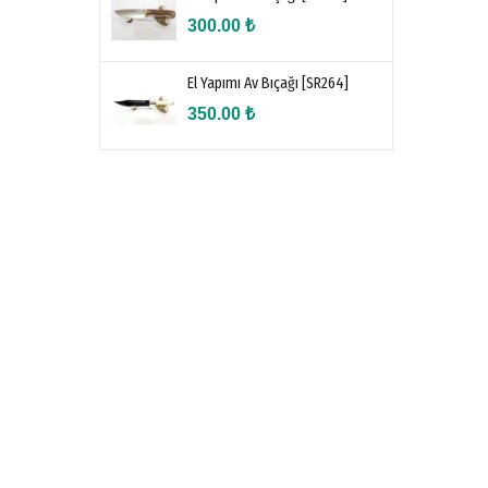
300.00
₺
El Yapımı Av Bıçağı [SR264]
350.00
₺