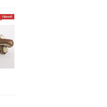
Tükendi
Tükendi
AVCI BICAKLARI
El Yapımı Av Bıçağı [SR264]
350.00
₺