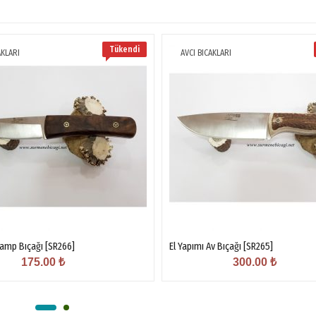
Tükendi
AKLARI
AVCI BICAKLARI
Kamp Bıçağı [SR266]
El Yapımı Av Bıçağı [SR265]
175.00
₺
300.00
₺